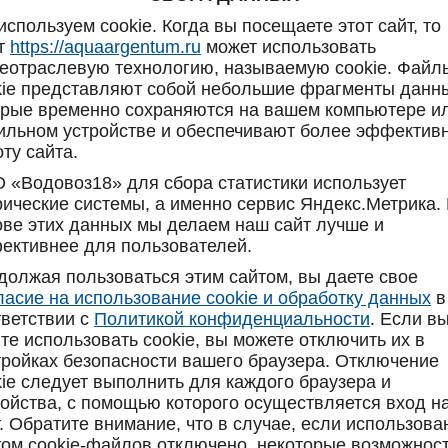
спользуем cookie. Когда вы посещаете этот сайт, то
т
https://aquaargentum.ru
может использовать
еотраслевую технологию, называемую cookie. Файл
kie представляют собой небольшие фрагменты данн
орые временно сохраняются на вашем компьютере и
ильном устройстве и обеспечивают более эффекти
Уважаемые клиенты!
ту сайта.
ады сообщить Вам, что компания АкваАргентум возобнови
 «Водовоз18» для сбора статистики использует
оизводство и поставку минеральной и питьевой воды! Сейча
рические системы, а именно сервис Яндекс.Метрика.
нас доступно приложение для заказа воды по мобильному
ове этих данных мы делаем наш сайт лучше и
приложению AppStore:
https://clck.ru/3TJMai
,
GooglePlay:
ективнее для пользователей.
https://clck.ru/3TJMZT
Мы дорожим каждым из вас и благодарим за доверие.
должая пользоваться этим сайтом, вы даете свое
удем рады возобновить сотрудничество и вместе двигаться
ласие на использование cookie и обработку данных
в
новым успехам!
тветствии с
Политикой конфиденциальности
. Если в
5-TDR с нагревом, электронной системой охлаждения
те использовать cookie, вы можете отключить их в
тройках безопасности вашего браузера. Отключение
час;
kie следует выполнить для каждого браузера и
ройства, с помощью которого осуществляется вход н
. Обратите внимание, что в случае, если использова
том cookie-файлов отключено, некоторые возможност