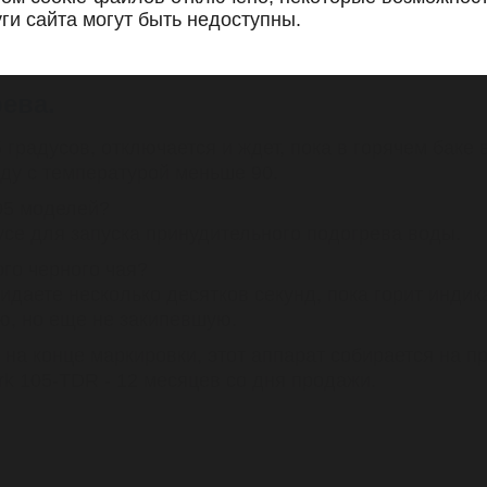
ги сайта могут быть недоступны.
 любых типов;
ева.
градусов, отключается и ждет, пока в горячем баке 
оду с температурой меньше 90.
05 моделей?
се для запуска принудительного подогрева воды.
го черного чая?
жидаете несколько десятков секунд, пока горит индик
ую, но еще не закипевшую.
R на конце маркировки, этот аппарат собирается на
rk 105-TDR - 12 месяцев со дня продажи.