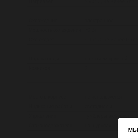
Нагревает
≥ 90 ºС, не менее 7л/ч
Охлаждение
электронное
Мощность охлаждения
70 Вт
Охлаждает
≤ 15 ºС, не менее 0.7л/
Подача воды
нажатием кружкой
Краников
2
Место в корпусе
не используется
Индикация работы
светодиоды
Управление
тумблеры вкл/выкл
Стаканодержатели
на шурупах, на магнит
МЫ