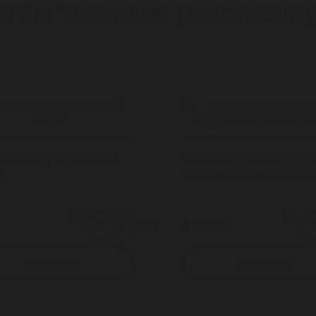
этим товаром рекоменд
анчик одноразовый,
Стаканодержатель на
а
шурупах Aquawork (бе
1 000
₽
В корзину
В корзину