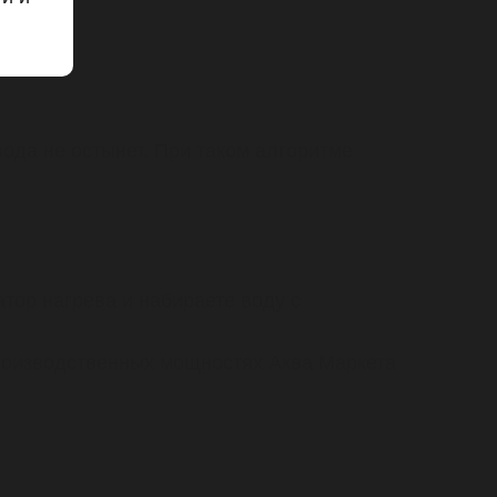
вода не остынет. При таком алгоритме
атор нагрева и набираете воду с
 производственных мощностях Аква Маркета