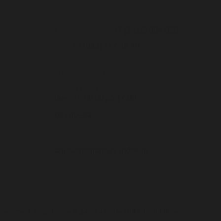
Приём заказов:
+7 (3412) 904-620
+7 (982) 117-58-48
Отдел продаж:
время работы::
пн-пт: с 08.00 до 17.00
без обеда
E-mail:
aquaargentum@yandex.ru
 ответственностью «Водовоз18». Все права защищены
льности
|
Разработка и дизайн сайта Goldi Technology