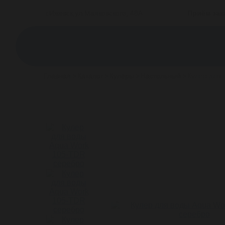
г.Ижевск,ул.Маяковского, 48А
Приём зак
Главная
>
Каталог
>
Кулеры
>
Настольный
>
Кулер для 