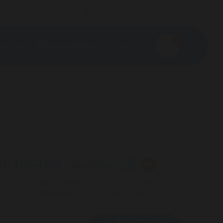
+7 (982) 117-58-48
0
оставка
Пункты обмена
Контакты
rk 105-TDR серебро
15°
90°
авкой на дом и в офис можно только при
з нашего ассортимента. Без заказа воды
.