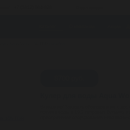
+7 (3412) 904-620
азов:
Отдел продаж:
Каталог
О компании
Акции
Д
воды Aqua Work 105-TDR серебро
8700
руб.
Кулер для воды Aqua Wo
Внимание! Заказать оборудование с дост
покупке воды в 19,2 литровых бутылях и
приобретение оборудования невозможно