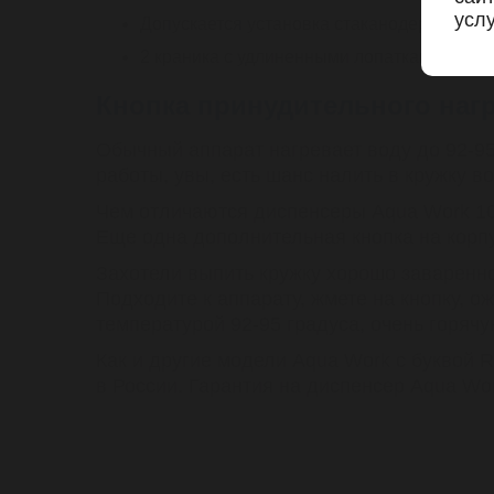
услу
Допускается установка стаканодержателей
2 краника с удлиненными лопатками;
Кнопка принудительного нагр
Обычный аппарат нагревает воду до 92-95 
работы, увы, есть шанс налить в кружку в
Чем отличаются диспенсеры Aqua Work 1
Еще одна дополнительная кнопка на корпу
Захотели выпить кружку хорошо заваренно
Подходите к аппарату, жмете на кнопку, о
температурой 92-95 градуса, очень горяч
Как и другие модели Aqua Work с буквой 
в России. Гарантия на диспенсер Aqua Wo