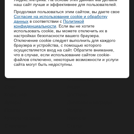
воды по мобильному приложению AppStore:
наш сайт лучше и эффективнее для пользователей.
https://clck.ru/3TJMai
,
GooglePlay:
В корзину
Продолжая пользоваться этим сайтом, вы даете свое
https://clck.ru/3TJMZT
Согласие на использование cookie и обработку
Мы дорожим каждым из вас и благодарим за
данных
в соответствии с
Политикой
доверие.
конфиденциальности
. Если вы не хотите
использовать cookie, вы можете отключить их в
Будем рады возобновить сотрудничество и
настройках безопасности вашего браузера.
вместе двигаться к новым успехам!
Отключение cookie следует выполнить для каждого
браузера и устройства, с помощью которого
осуществляется вход на сайт. Обратите внимание,
что в случае, если использование сайтом cookie-
файлов отключено, некоторые возможности и услуги
сайта могут быть недоступны.
Каталог
Информация
Вода
О компании
Соки
Акции
Кофе, чай
Доставка
Кулеры
Дипломы и награды
Помпы
Услуги
Кулеры на заказ
Новости
Стеллажи
Статьи
Контакты