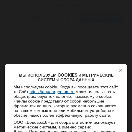
СТАКАНОДЕРЖАТЕЛИ
СТАКАНЧИКИ ОДНОРАЗОВЫЕ
ЧЕХЛЫ НА КУЛЕР
МЫ ИСПОЛЬЗУЕМ COOKIES И МЕТРИЧЕСКИЕ
СИСТЕМЫ СБОРА ДАННЫХ
Мы используем cookie. Когда вы посещаете этот сайт,
то Сайт
https://aquaargentum.ru
может использовать
общеотраслевую технологию, называемую cookie.
Чехол на кулер однотонный белый
Файлы cookie представляют собой небольшие
Уважаемые клиенты!
фрагменты данных, которые временно сохраняются
на вашем компьютере или мобильном устройстве и
Рады сообщить Вам, что компания
обеспечивают более эффективную работу сайта.
АкваАргентум возобновила производство и
ООО «Водовоз18» для сбора статистики использует
поставку минеральной и питьевой воды!
650
₽
метрические системы, а именно сервис
Сейчас у нас доступно приложение для заказа
Яндекс.Метрика. На основе этих данных мы делаем