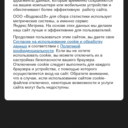
фрагменты данных, которые временно сохраняются
Тип крепления
Магнитом
на вашем компьютере или мобильном устройстве и
Рады сообщить Вам, что компания
обеспечивают более эффективную работу сайта.
Цвет
черный
АкваАргентум возобновила производство и
ООО «Водовоз18» для сбора статистики использует
поставку минеральной и питьевой воды!
метрические системы, а именно сервис
70
Сейчас у нас доступно приложение для заказа
Емкость
Яндекс.Метрика. На основе этих данных мы делаем
стаканчиков
воды по мобильному приложению AppStore:
наш сайт лучше и эффективнее для пользователей.
https://clck.ru/3TJMai
,
GooglePlay:
Дозатор
нет
Продолжая пользоваться этим сайтом, вы даете свое
https://clck.ru/3TJMZT
Согласие на использование cookie и обработку
Мы дорожим каждым из вас и благодарим за
415x100x90
данных
в соответствии с
Политикой
Габариты
доверие.
конфиденциальности
. Если вы не хотите
мм
использовать cookie, вы можете отключить их в
Будем рады возобновить сотрудничество и
настройках безопасности вашего браузера.
Гарантия
12 месяцев
вместе двигаться к новым успехам!
Отключение cookie следует выполнить для каждого
браузера и устройства, с помощью которого
Производство
Китай
осуществляется вход на сайт. Обратите внимание,
что в случае, если использование сайтом cookie-
файлов отключено, некоторые возможности и услуги
сайта могут быть недоступны.
Каталог
Информация
Вода
О компании