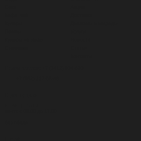
Соки
Акции
Кофе, чай
Доставка
Кулеры
Дипломы и награды
Помпы
Услуги
Кулеры на заказ
Новости
Стеллажи
Статьи
Контакты
Приём заказов:
+7 (3412) 904-620
+7 (982) 117-58-48
Отдел продаж:
время работы::
пн-пт: с 08.00 до 17.00
без обеда
E-mail: