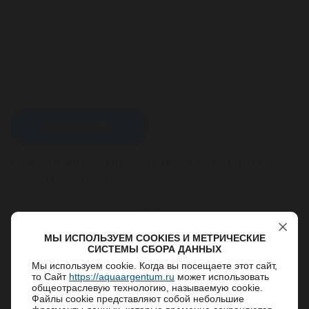
1000
руб.
Стаканодержатель Aqua Work СН-1 на
магните черный
НЕТ В НАЛИЧИИ
МЫ ИСПОЛЬЗУЕМ COOKIES И МЕТРИЧЕСКИЕ
СИСТЕМЫ СБОРА ДАННЫХ
Мы используем cookie. Когда вы посещаете этот сайт,
Описание
то Сайт
https://aquaargentum.ru
может использовать
общеотраслевую технологию, называемую cookie.
Производитель
Aqua Work
Файлы cookie представляют собой небольшие
Уважаемые клиенты!