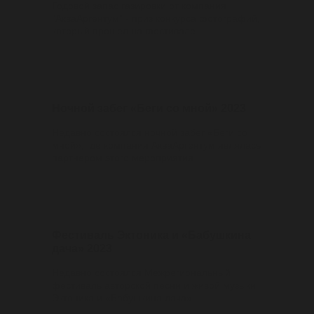
Годовой запас газировки от компания
"АкваАргентум" - приз конкурса фотографий,
который прошел на фестивале.
10/08/2023
Ночной забег «Беги со мной» 2023
Недавно состоялся ночной забег «Беги со
мной», где компания АкваАргентум являлась
партнером этого мероприятия
27/06/2023
Фестиваль Эктоника и «Бабушкина
дача» 2023
Недавно состоялся Межрегиональный
фестиваль авторской песни и живой музыки
Эктоника и «Бабушкина дача»