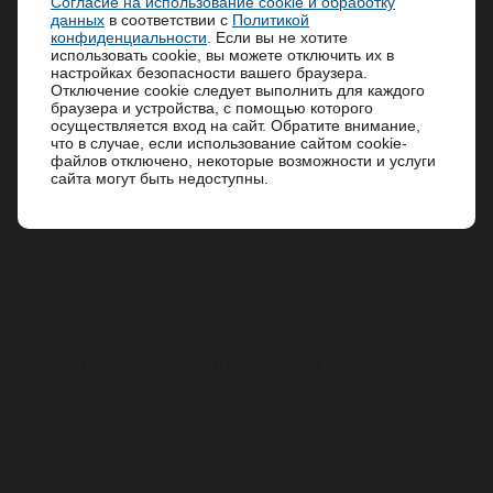
Согласие на использование cookie и обработку
Мы дорожим каждым из вас и благодарим за
11/05/2023
данных
в соответствии с
Политикой
доверие.
конфиденциальности
. Если вы не хотите
использовать cookie, вы можете отключить их в
Будем рады возобновить сотрудничество и
настройках безопасности вашего браузера.
вместе двигаться к новым успехам!
Сохраняет иммунитет и молодость:
Отключение cookie следует выполнить для каждого
в Ижевске появится вода,
браузера и устройства, с помощью которого
обогащенная селеном
осуществляется вход на сайт. Обратите внимание,
что в случае, если использование сайтом cookie-
файлов отключено, некоторые возможности и услуги
Рассказываем, кому и сколько ее стоит пить
сайта могут быть недоступны.
Часто у нас ухудшается настроение,
состояние здоровья, мы все время болеем…
При этом мы ст...
19/01/2022
Уважаемые друзья! Поздравляем
Вас с великим праздником
Крещения Господня!
В наше время становится доброй традицией,
когда священнослужители совершают
обряды крещения воды непосредственно в
местах, где ее добыв...