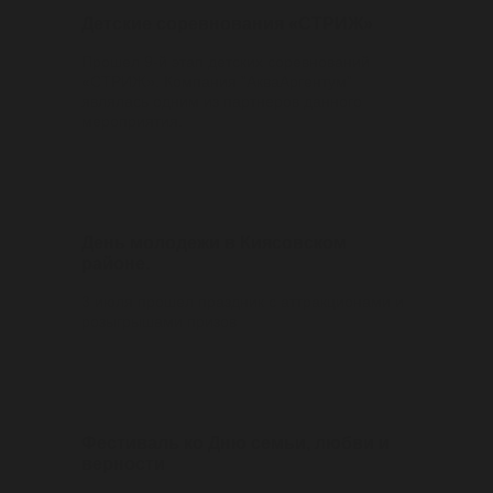
Детские соревнования «СТРИЖ»
Прошел 9-й этап детских соревнований
«СТРИЖ». Компания "АкваАргентум"
являлась одним из партнеров данного
мероприятия.
10/07/2024
День молодежи в Киясовском
районе.
3 июля прошел праздник с аттракционами и
розыгрышами призов
10/07/2024
Фестиваль ко Дню семьи, любви и
верности