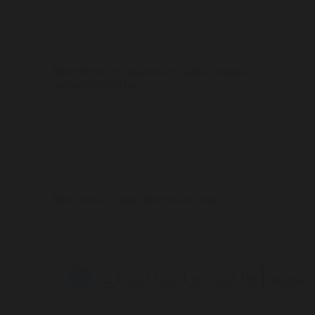
06/08/2021
Временно не работает заказ воды
через чат-боты
Связи с обновлением системы временно не
работает заказ воды через чат-боты
07/05/2021
Доставка в праздничные дни
Информируем вас о том, что доставка с 8 по
11 мая будет осуществляться по следующим
интервалам
Первая
«
1
2
3
4
5
»
Последня