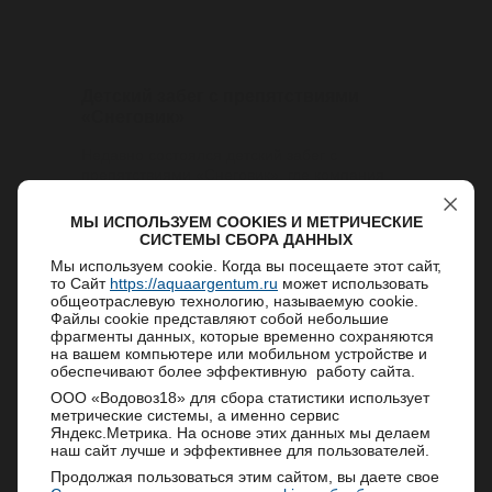
27/06/2023
Детский забег с препятствиями
«Снеговик»
Недавно состоялся детский забег с
препятствиями «Снеговик», где компания
АкваАргентум является партнером Лыжного
клуба Максима Вылегжан...
МЫ ИСПОЛЬЗУЕМ COOKIES И МЕТРИЧЕСКИЕ
СИСТЕМЫ СБОРА ДАННЫХ
Мы используем cookie. Когда вы посещаете этот сайт,
27/05/2023
то Сайт
https://aquaargentum.ru
может использовать
общеотраслевую технологию, называемую cookie.
Файлы cookie представляют собой небольшие
Уважаемые клиенты!
Мероприятие «Зелёный марафон»
фрагменты данных, которые временно сохраняются
на вашем компьютере или мобильном устройстве и
2023
Рады сообщить Вам, что компания
обеспечивают более эффективную работу сайта.
АкваАргентум возобновила производство и
20 мая все жители и гости Ижевска были
ООО «Водовоз18» для сбора статистики использует
поставку минеральной и питьевой воды!
приглашены на семейный спортивный
метрические системы, а именно сервис
Сейчас у нас доступно приложение для заказа
Яндекс.Метрика. На основе этих данных мы делаем
праздник «Зеленый марафон». Это один из
воды по мобильному приложению AppStore:
наш сайт лучше и эффективнее для пользователей.
самых массовых забегов...
https://clck.ru/3TJMai
,
GooglePlay:
Продолжая пользоваться этим сайтом, вы даете свое
https://clck.ru/3TJMZT