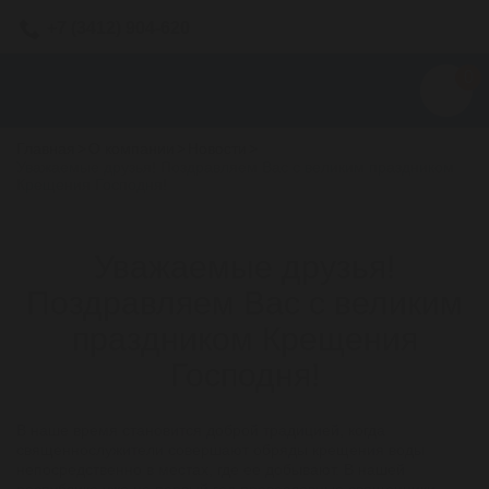
+7 (3412) 904-620
0
Главная
>
О компании
>
Новости
>
Уважаемые друзья! Поздравляем Вас с великим праздником
Крещения Господня!
Уважаемые друзья!
Поздравляем Вас с великим
праздником Крещения
Господня!
В наше время становится доброй традицией, когда
священнослужители совершают обряды крещения воды
непосредственно в местах, где ее добывают. В нашей