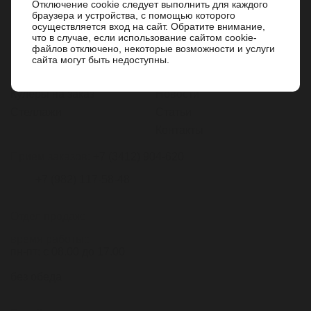
Вода
О компании
Отключение cookie следует выполнить для каждого
браузера и устройства, с помощью которого
Соки
Акции
осуществляется вход на сайт. Обратите внимание,
что в случае, если использование сайтом cookie-
Кофе, чай
Доставка
файлов отключено, некоторые возможности и услуги
Кулеры
Дипломы и награды
сайта могут быть недоступны.
Помпы
Услуги
Кулеры на заказ
Новости
Стеллажи
Статьи
Контакты
Приём заказов:
+7 (3412) 904-620
+7 (982) 117-58-48
Отдел продаж:
время работы::
пн-пт: с 08.00 до 17.00
без обеда