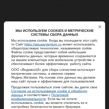
республике уже не первый год православные священники
Свято-Михайловского собора выезжают для совершения
таинства освящения Богоявленской воды на завод
минеральных вод «АкваАргентум». Там священнослужители в
Крещенский сочельник освящают воду, после чего этого
святая вода упаковывается в бутыли и доставляется в храм,
где ее могут приобрести все желающие. По традиции, на
МЫ ИСПОЛЬЗУЕМ COOKIES И МЕТРИЧЕСКИЕ
заводе «АкваАргентум» освещается минеральная чистая вода
СИСТЕМЫ СБОРА ДАННЫХ
«Свято-Михайловская».
Мы используем cookie. Когда вы посещаете этот сайт,
Небольшой фотоотчет о тайнстве освящения воды на заводе
то Сайт
https://aquaargentum.ru
может использовать
общеотраслевую технологию, называемую cookie.
«АкваАргентум» в с.Киясово 18.01.2022год
Файлы cookie представляют собой небольшие
Уважаемые клиенты!
фрагменты данных, которые временно сохраняются
на вашем компьютере или мобильном устройстве и
Рады сообщить Вам, что компания
обеспечивают более эффективную работу сайта.
АкваАргентум возобновила производство и
ООО «Водовоз18» для сбора статистики использует
поставку минеральной и питьевой воды!
метрические системы, а именно сервис
Сейчас у нас доступно приложение для заказа
Яндекс.Метрика. На основе этих данных мы делаем
воды по мобильному приложению AppStore:
наш сайт лучше и эффективнее для пользователей.
https://clck.ru/3TJMai
,
GooglePlay:
Продолжая пользоваться этим сайтом, вы даете свое
https://clck.ru/3TJMZT
Согласие на использование cookie и обработку
Мы дорожим каждым из вас и благодарим за
данных
в соответствии с
Политикой
доверие.
конфиденциальности
. Если вы не хотите
использовать cookie, вы можете отключить их в
Будем рады возобновить сотрудничество и
Каталог
Информация
настройках безопасности вашего браузера.
вместе двигаться к новым успехам!